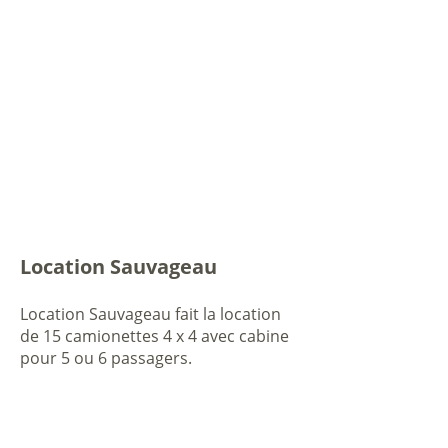
Couvre-boîte
Tente de boîte de camion
418 535-0333
418 809-6232
locationstl@outlook.fr
Location Sauvageau
Location Sauvageau fait la location
de 15 camionettes 4 x 4 avec cabine
pour 5 ou 6 passagers.
Il est fortement recommandé de
réserver votre véhicule avant votre
arrivée à Anticosti afin de vous