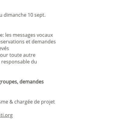
u dimanche 10 sept.
ue: les messages vocaux
réservations et demandes
evés
ur toute autre
a responsable du
 groupes, demandes
sme & chargée de projet
ti.org