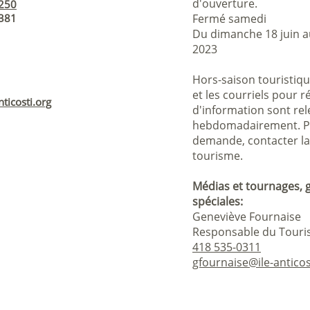
d'ouverture.
0250
0381
Fermé samedi
Du dimanche 18 juin a
2023
Hors-saison touristiq
et les courriels pour 
ticosti.org
d'information sont rel
hebdomadairement. Po
demande, contacter l
tourisme.
Médias et tournages,
spéciales:
Geneviève Fournaise
Responsable du Touri
418 535-0311
gfournaise@ile-anticos