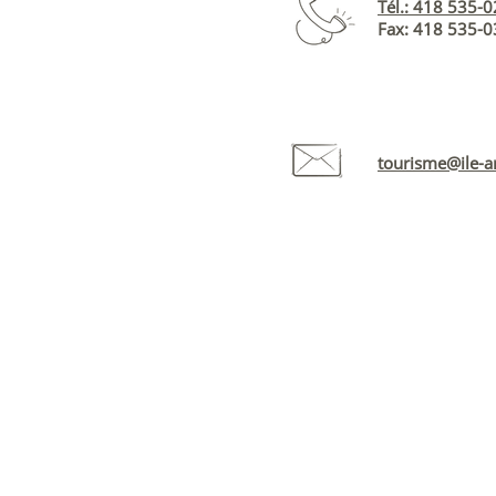
Tél.: 418 535-
Fax: 418 535-
tourisme@ile-an