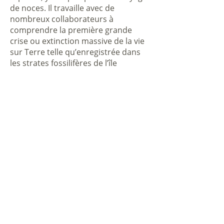
de noces. Il travaille avec de
nombreux collaborateurs à
comprendre la première grande
crise ou extinction massive de la vie
sur Terre telle qu’enregistrée dans
les strates fossilifères de l’île
d’Anticosti qui datent de plus de 435
millions d’années. Anticosti est
mondialement reconnue, car on y
retrouve les assemblages
d’invertébrés fossiles les plus riches
et les plus diversifiés couvrant la fin
de l’Ordovicien et le début du
Silurien.